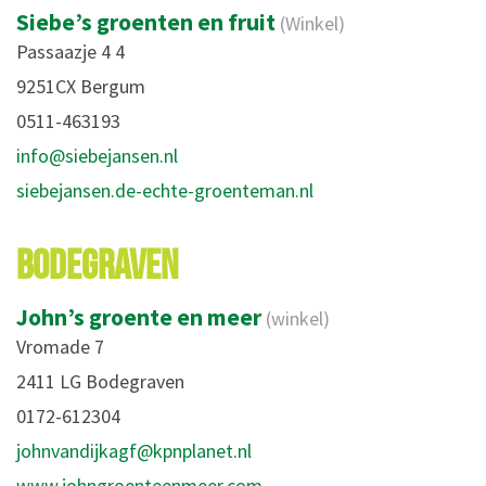
Siebe’s groenten en fruit
(Winkel)
Passaazje 4 4
9251CX Bergum
0511-463193
info@siebejansen.nl
siebejansen.de-echte-groenteman.nl
BODEGRAVEN
John’s groente en meer
(winkel)
Vromade 7
2411 LG Bodegraven
0172-612304
johnvandijkagf@kpnplanet.nl
www.johngroenteenmeer.com