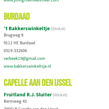
BURDAAD
’t Bakkerswinkeltje
(Winkel)
Brugweg 8
9112 HE Burdaad
0519-332606 
verbeek19@gmail.com
www.bakkerswinkeltsje.nl
CAPELLE AAN DEN IJSSEL
Fruitland R.J. Sluiter
(Winkel)
Bermweg 43
2906LB Capelle aan den IJssel