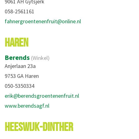
9061 AH Gytsjerk
058-2561161
fahnergroentenenfruit@online.nl
HAREN
Berends
(Winkel)
Anjerlaan 23a
9753 GA Haren
050-5350334
erik@berendsgroentenenfruit.nl
www.berendsagf.nl
HEESWIJK-DINTHER