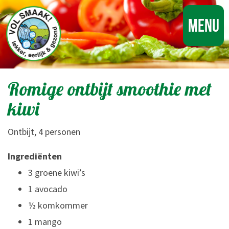
Menu
Romige ontbijt smoothie met
kiwi
Ontbijt, 4 personen
Ingrediënten
3 groene kiwi’s
1 avocado
½ komkommer
1 mango