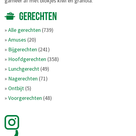
garneer af met blokjes kiwi en granola.
GERECHTEN
»
Alle gerechten
(739)
»
Amuses
(20)
»
Bijgerechten
(241)
»
Hoofdgerechten
(358)
»
Lunchgerecht
(49)
»
Nagerechten
(71)
»
Ontbijt
(5)
»
Voorgerechten
(48)