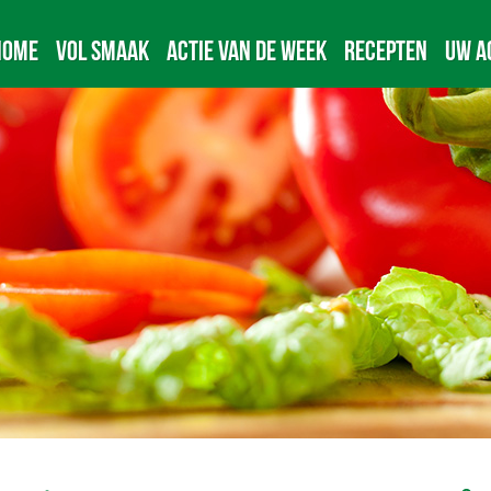
Home
Vol Smaak
Actie van de week
Recepten
Uw A