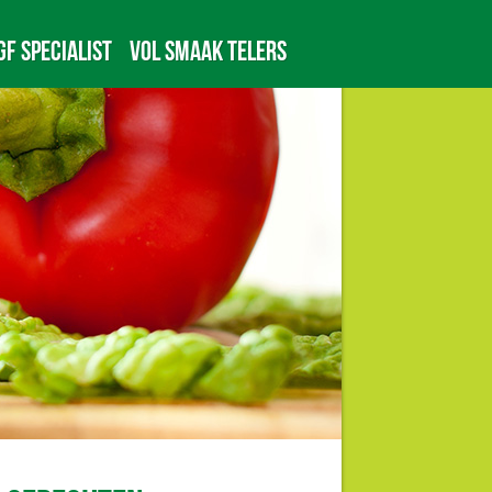
GF specialist
Vol Smaak telers