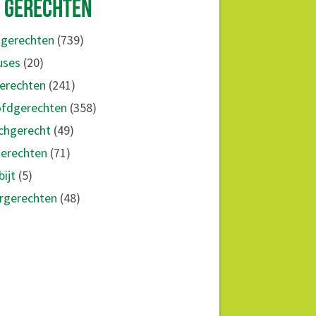
GERECHTEN
e gerechten
(739)
ses
(20)
gerechten
(241)
fdgerechten
(358)
chgerecht
(49)
erechten
(71)
ijt
(5)
rgerechten
(48)