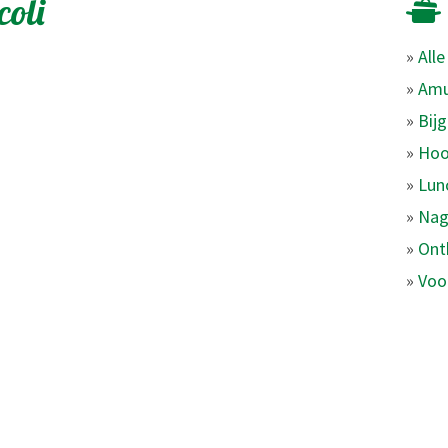
coli
»
All
»
Amu
»
Bij
»
Hoo
»
Lun
»
Nag
»
Ontb
»
Voo