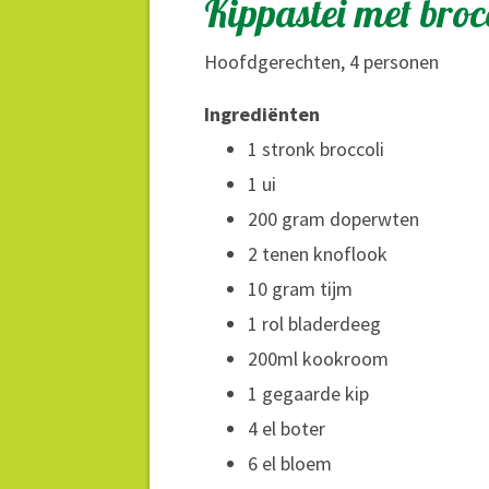
Kippastei met broc
Hoofdgerechten, 4 personen
Ingrediënten
1 stronk broccoli
1 ui
200 gram doperwten
2 tenen knoflook
10 gram tijm
1 rol bladerdeeg
200ml kookroom
1 gegaarde kip
4 el boter
6 el bloem