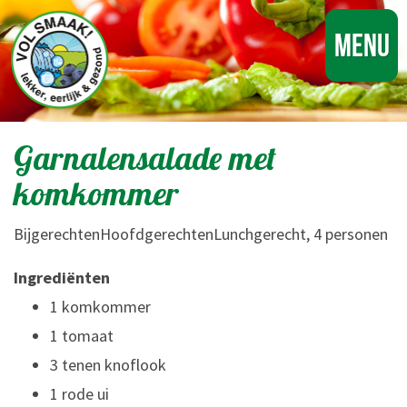
Menu
Garnalensalade met
komkommer
BijgerechtenHoofdgerechtenLunchgerecht, 4 personen
Ingrediënten
1 komkommer
1 tomaat
3 tenen knoflook
1 rode ui