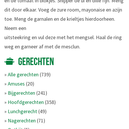
en de tomaat in blokjes. Snipper de ui en dille fijn. Meng
dit door elkaar. Voeg de zure room, mayonaise en azijn
toe. Meng de garnalen en de krieltjes hierdoorheen.
Neem een
uitsteekring en vul deze met het mengsel. Haal de ring
weg en garneer af met de mesclun.
GERECHTEN
»
Alle gerechten
(739)
»
Amuses
(20)
»
Bijgerechten
(241)
»
Hoofdgerechten
(358)
»
Lunchgerecht
(49)
»
Nagerechten
(71)