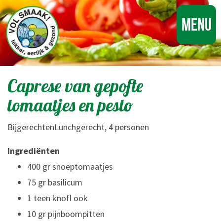
Menu
Caprese van gepofte
tomaatjes en pesto
BijgerechtenLunchgerecht, 4 personen
Ingrediënten
400 gr snoeptomaatjes
75 gr basilicum
1 teen knofl ook
10 gr pijnboompitten