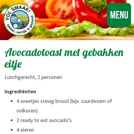
Menu
Avocadotoast met gebakken
eitje
Lunchgerecht, 2 personen
Ingrediënten
4 sneetjes stevig brood (bijv. zuurdesem of
volkoren)
2 ready to eat avocado’s
4 eieren