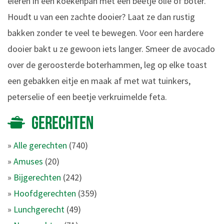
eieren in een koekenpan met een beetje olie of boter.
Houdt u van een zachte dooier? Laat ze dan rustig
bakken zonder te veel te bewegen. Voor een hardere
dooier bakt u ze gewoon iets langer. Smeer de avocado
over de geroosterde boterhammen, leg op elke toast
een gebakken eitje en maak af met wat tuinkers,
peterselie of een beetje verkruimelde feta.
GERECHTEN
»
Alle gerechten
(740)
»
Amuses
(20)
»
Bijgerechten
(242)
»
Hoofdgerechten
(359)
»
Lunchgerecht
(49)