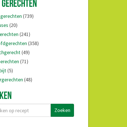
GERECHTEN
e gerechten
(739)
ses
(20)
gerechten
(241)
fdgerechten
(358)
chgerecht
(49)
erechten
(71)
ijt
(5)
rgerechten
(48)
KEN
Zoeken