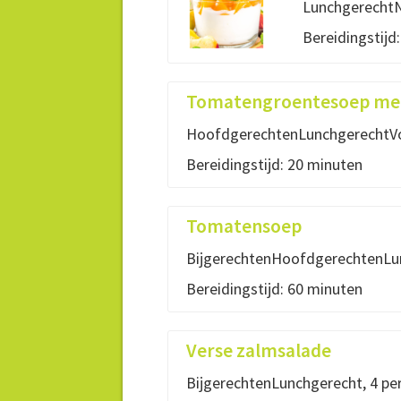
LunchgerechtN
Bereidingstijd
Tomatengroentesoep met
HoofdgerechtenLunchgerechtVo
Bereidingstijd: 20 minuten
Tomatensoep
BijgerechtenHoofdgerechtenLun
Bereidingstijd: 60 minuten
Verse zalmsalade
BijgerechtenLunchgerecht, 4 pe