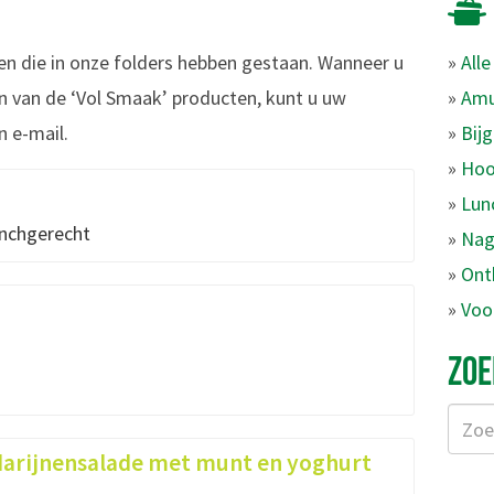
den die in onze folders hebben gestaan. Wanneer u
»
All
én van de ‘Vol Smaak’ producten, kunt u uw
»
Amu
n e-mail.
»
Bij
»
Hoo
»
Lun
nchgerecht
»
Nag
»
Ontb
»
Voo
ZOE
rijnensalade met munt en yoghurt