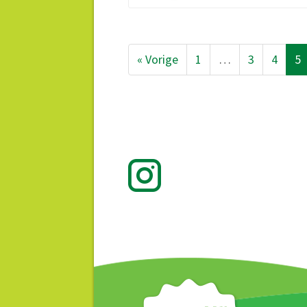
« Vorige
1
…
3
4
5