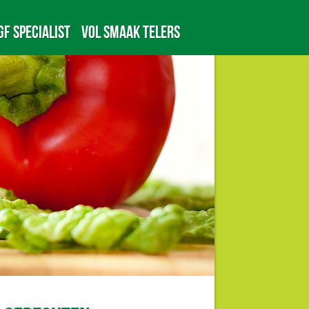
GF specialist
Vol Smaak telers